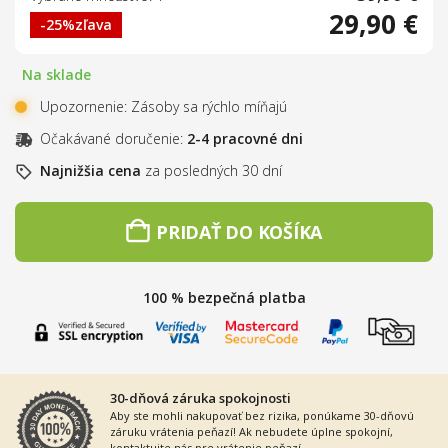
29,90 €
-25%
zľava
Na sklade
Upozornenie: Zásoby sa rýchlo míňajú
Očakávané doručenie:
2-4 pracovné dni
Najnižšia cena
za posledných 30 dní
PRIDAŤ DO KOŠÍKA
100 % bezpečná platba
30-dňová záruka spokojnosti
Aby ste mohli nakupovať bez rizika, ponúkame 30-dňovú
záruku vrátenia peňazí! Ak nebudete úplne spokojní,
kontaktujte nás pre vrátenie peňazí.