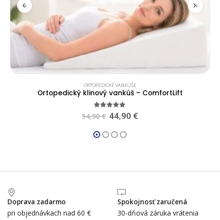
‹
›
ORTOPEDICKÉ VANKÚŠE
Ortopedický klinový vankúš – ComfortLift
4.83
out of 5
44,90
€
54,90
€
Doprava zadarmo
Spokojnosť zaručená
pri objednávkach nad 60 €
30-dňová záruka vrátenia