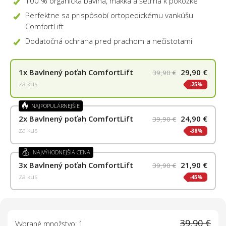
100 % organická bavlna, mäkká a šetrná k pokožke
Perfektne sa prispôsobí ortopedickému vankúšu
ComfortLift
Dodatočná ochrana pred prachom a nečistotami
1x
Bavlnený poťah ComfortLift
29,90 €
39,90 €
za kus
25%
NAJPOPULÁRNEJŠIE
2x
Bavlnený poťah ComfortLift
24,90 €
39,90 €
za kus
38%
NAJVÝHODNEJŠIA CENA
3x
Bavlnený poťah ComfortLift
21,90 €
39,90 €
za kus
45%
39,90 €
Vybrané množstvo: 1