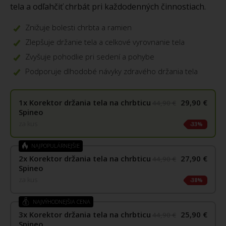
tela a odľahčiť chrbát pri každodenných činnostiach.
Znižuje bolesti chrbta a ramien
Zlepšuje držanie tela a celkové vyrovnanie tela
Zvyšuje pohodlie pri sedení a pohybe
Podporuje dlhodobé návyky zdravého držania tela
1x
Korektor držania tela na chrbticu
29,90 €
44,90 €
Spineo
za kus
33%
NAJPOPULÁRNEJŠIE
2x
Korektor držania tela na chrbticu
27,90 €
44,90 €
Spineo
za kus
38%
NAJVÝHODNEJŠIA CENA
3x
Korektor držania tela na chrbticu
25,90 €
44,90 €
Spineo