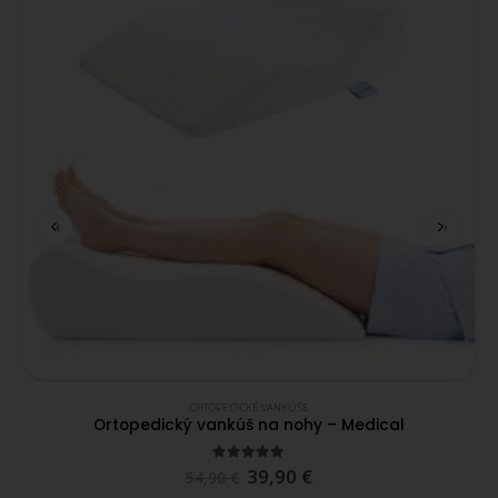
‹
›
ORTOPEDICKÉ VANKÚŠE
Ortopedický vankúš na nohy – Medical
4.91
out of 5
39,90
€
54,90
€