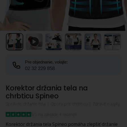
Pre objednanie, volajte:
02 32 229 858
Korektor držania tela na
chrbticu Spineo
Správne držanie tela | Opora pre chrbticu | Zdravé návyky
5/5 na základe 4 recenzií
Korektor držania tela Spineo pomáha zlepšiť držanie