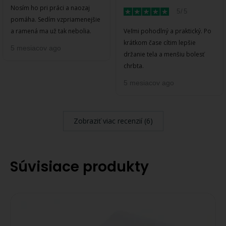
Nosím ho pri práci a naozaj
5/5
pomáha. Sedím vzpriamenejšie
a ramená ma už tak nebolia.
Veľmi pohodlný a praktický. Po
krátkom čase cítim lepšie
5 mesiacov ago
držanie tela a menšiu bolesť
chrbta.
5 mesiacov ago
Zobraziť viac recenzií (6)
Súvisiace produkty