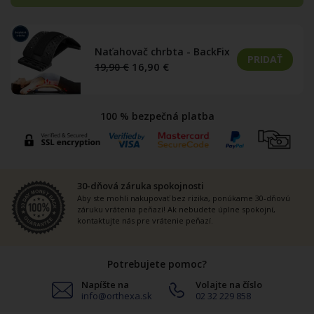
Naťahovač chrbta - BackFix
PRIDAŤ
16,90
€
19,90
€
100 % bezpečná platba
30-dňová záruka spokojnosti
Aby ste mohli nakupovať bez rizika, ponúkame 30-dňovú
záruku vrátenia peňazí! Ak nebudete úplne spokojní,
kontaktujte nás pre vrátenie peňazí.
Potrebujete pomoc?
Napíšte na
Volajte na číslo
info@orthexa.sk
02 32 229 858