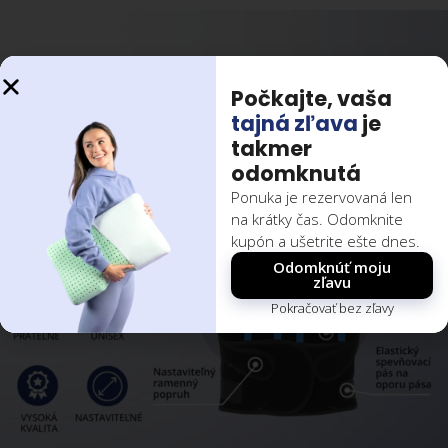
Počkajte, vaša
tajná zľava
je
takmer
odomknutá
Ponuka je rezervovaná len
na krátky čas. Odomknite
kupón a ušetrite ešte dnes.
Odomknúť moju
zľavu
Pokračovať bez zľavy