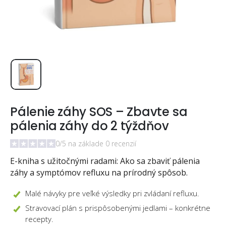
Pálenie záhy SOS – Zbavte sa
pálenia záhy do 2 týždňov
0/5 na základe 0 recenzií
E-kniha s užitočnými radami: Ako sa zbaviť pálenia
záhy a symptómov refluxu na prírodný spôsob.
Malé návyky pre veľké výsledky pri zvládaní refluxu.
Stravovací plán s prispôsobenými jedlami – konkrétne
recepty.