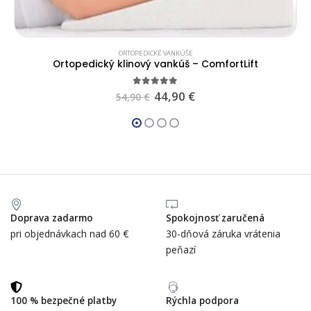
ORTOPEDICKÉ VANKÚŠE
Ortopedický klinový vankúš – ComfortLift
4.83
out of 5
44,90
€
54,90
€
Doprava zadarmo
Spokojnosť zaručená
pri objednávkach nad 60 €
30-dňová záruka vrátenia
peňazí
100 % bezpečné platby
Rýchla podpora