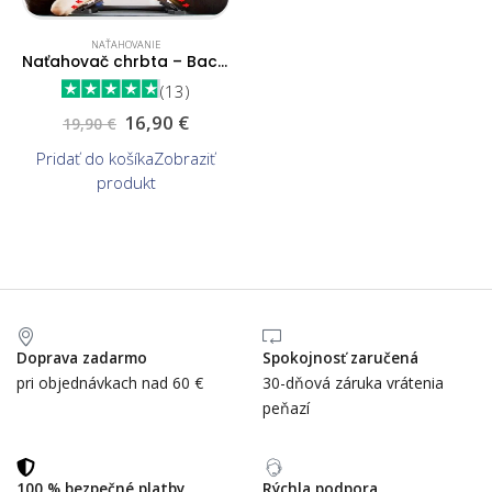
NAŤAHOVANIE
Naťahovač chrbta – BackFix
(13)
16,90
€
19,90
€
Pridať do košíka
Zobraziť
produkt
Doprava zadarmo
Spokojnosť zaručená
pri objednávkach nad 60 €
30-dňová záruka vrátenia
peňazí
100 % bezpečné platby
Rýchla podpora