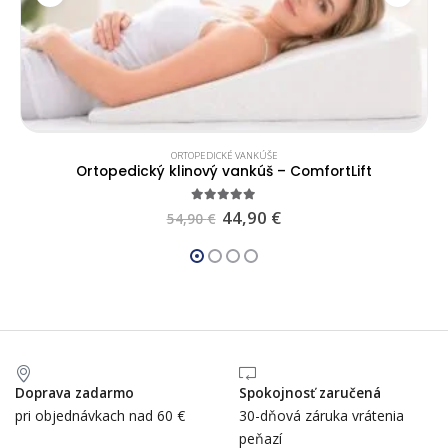
ORTOPEDICKÉ VANKÚŠE
Ortopedický klinový vankúš – ComfortLift
4.83
out of 5
44,90
€
54,90
€
Doprava zadarmo
Spokojnosť zaručená
pri objednávkach nad 60 €
30-dňová záruka vrátenia
peňazí