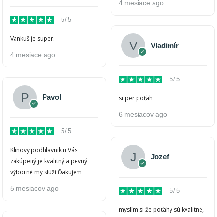
4 mesiace ago
5/5
Vankuš je super.
Vladimír
4 mesiace ago
5/5
Pavol
super poťah
6 mesiacov ago
5/5
Klinovy podhlavnik u Vás
Jozef
zakúpený je kvalitný a pevný
výborné my slúži Ďakujem
5 mesiacov ago
5/5
myslím si že poťahy sú kvalitné,