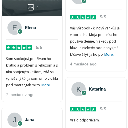
1
5/5
Elena
Váš výrobok - klinový vankúš je
v poriadku. Moja priateľka ho
používa denne, niekedy pod
5/5
hlavu a niekedy pod nohy (má
kŕčové žily). Ja ho po
More...
Som spokojná,používam ho
4 mesiace ago
krátko a problém s refluxom a s
ním spojeným kašľom, zdá sa
vyriešený 😌. Ja som si ho vložila
pod matrac,tak mi to
More...
Katarína
7 mesiacov ago
5/5
Jana
Vrelo odporúčam.