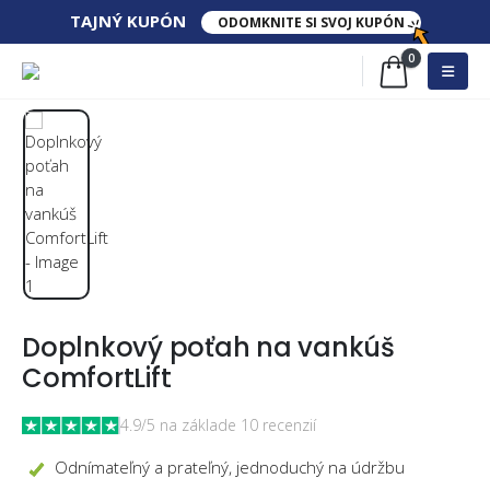
TAJNÝ​ KUPÓN
ODOMKNITE SI SVOJ KUPÓN
0
Doplnkový poťah na vankúš
ComfortLift
4.9/5 na základe 10 recenzií
Odnímateľný a prateľný, jednoduchý na údržbu