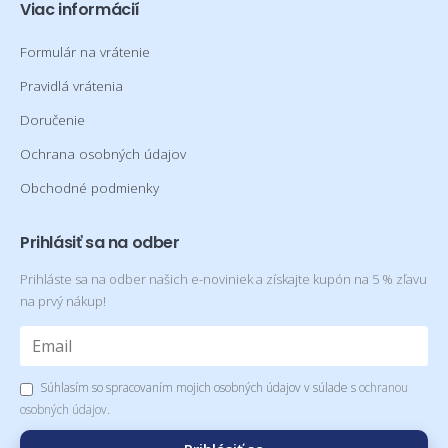
Viac informácií
Formulár na vrátenie
Pravidlá vrátenia
Doručenie
Ochrana osobných údajov
Obchodné podmienky
Prihlásiť sa na odber
Prihláste sa na odber našich e-noviniek a získajte kupón na 5 % zľavu
na prvý nákup!
Súhlasím so spracovaním mojich osobných údajov v súlade s
ochranou
osobných údajov
.