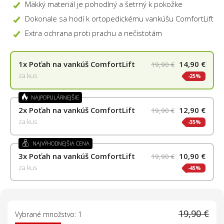
Mäkký materiál je pohodlný a šetrný k pokožke
Dokonale sa hodí k ortopedickému vankúšu ComfortLift
Extra ochrana proti prachu a nečistotám
1x
Poťah na vankúš ComfortLift
14,90 €
19,90 €
za kus
25%
NAJPOPULÁRNEJŠIE
2x
Poťah na vankúš ComfortLift
12,90 €
19,90 €
za kus
35%
NAJVÝHODNEJŠIA CENA
3x
Poťah na vankúš ComfortLift
10,90 €
19,90 €
za kus
45%
19,90 €
Vybrané množstvo: 1