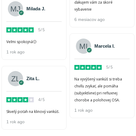
ďakujem vám za skoré
Milada J.
vybavenie
6 mesiacov ago
5/5
Veľmi spokojná🙂
Marcela I.
1 rok ago
5/5
Zita L.
Na vyvýšený vankúš si treba
chvíľu zvykať, ale pomáha
(subjektívne) pri refluxnej
4/5
chorobe a polohovej OSA.
1 rok ago
Skvelý poťah na klinový vankúš.
1 rok ago