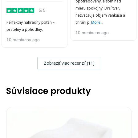
opotrebovaný, a som nad
mieru spokojný. Drží tvar,
5/5
nezväčšuje objem vankúša a
Perfektný náhradný poťah –
chráni p
More...
prateľný a pohodlný.
10 mesiacov ago
10 mesiacov ago
Zobraziť viac recenzií (11)
Súvisiace produkty