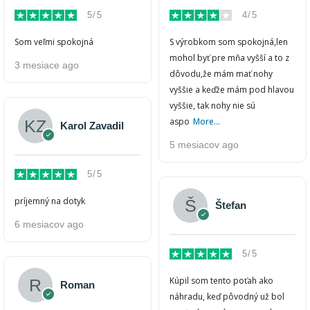
5/5
4/5
Som veľmi spokojná
S výrobkom som spokojná,len
mohol byť pre mňa vyšší a to z
3 mesiace ago
dôvodu,že mám mať nohy
vyššie a keďže mám pod hlavou
vyššie, tak nohy nie sú
aspo
More...
Karol Zavadil
5 mesiacov ago
5/5
príjemný na dotyk
Štefan
6 mesiacov ago
5/5
Kúpil som tento poťah ako
Roman
náhradu, keď pôvodný už bol