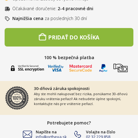
Očakávané doručenie:
2-4 pracovné dni
Najnižšia cena
za posledných 30 dní
PRIDAŤ DO KOŠÍKA
100 % bezpečná platba
30-dňová záruka spokojnosti
Aby ste mohli nakupovať bez rizika, ponúkame 30-dňovú
záruku vrátenia peňazí! Ak nebudete úplne spokojní,
kontaktujte nás pre vrátenie peňazí.
Potrebujete pomoc?
Napíšte na
Volajte na číslo
info@orthexa.sk
02 32 229 858