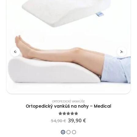
‹
›
ORTOPEDICKÉ VANKÚŠE
Ortopedický vankúš na nohy – Medical
4.91
out of 5
39,90
€
54,90
€