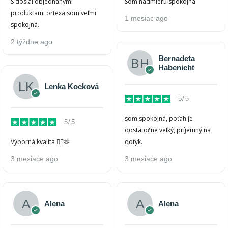
S dosiaľ objednanými
Som nadmieru spokojná
produktami ortexa som veľmi
1 mesiac ago
spokojná.
2 týždne ago
Bernadeta
Habenicht
Lenka Kocková
5/5
som spokojná, poťah je
5/5
dostatočne veľký, príjemný na
Výborná kvalita 👍🏻🫶
dotyk.
3 mesiace ago
3 mesiace ago
Alena
Alena