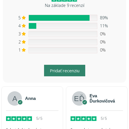
Na základe 9 recenzií
5
89%
4
11%
3
0%
2
0%
1
0%
Pridať recenziu
Eva
Anna
Ďurkovičová
5/5
5/5