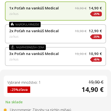
1x
Poťah na vankúš Medical
14,90 €
19,90 €
za kus
25%
NAJPOPULÁRNEJŠIE
2x
Poťah na vankúš Medical
12,90 €
19,90 €
za kus
35%
NAJVÝHODNEJŠIA CENA
3x
Poťah na vankúš Medical
10,90 €
19,90 €
za kus
45%
19,90 €
Vybrané množstvo: 1
14,90 €
-25%
zľava
Na sklade
Upozornenie: Zásoby sa rýchlo míňajú