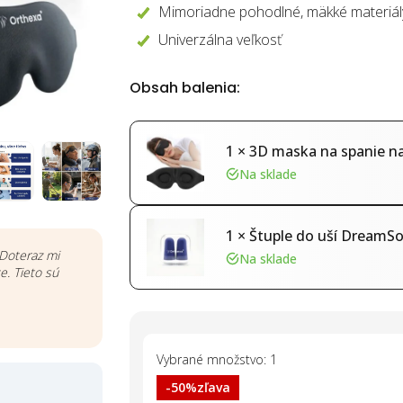
Mimoriadne pohodlné, mäkké materiál
Univerzálna veľkosť
Obsah balenia:
1 × 3D maska na spanie n
Na sklade
1 × Štuple do uší DreamSo
Doteraz mi
Na sklade
ce. Tieto sú
Vybrané množstvo: 1
-50%
zľava