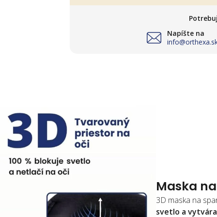
Potrebu
Napíšte na
info@orthexa.s
Maska na
3D maska na span
svetlo a vytvár