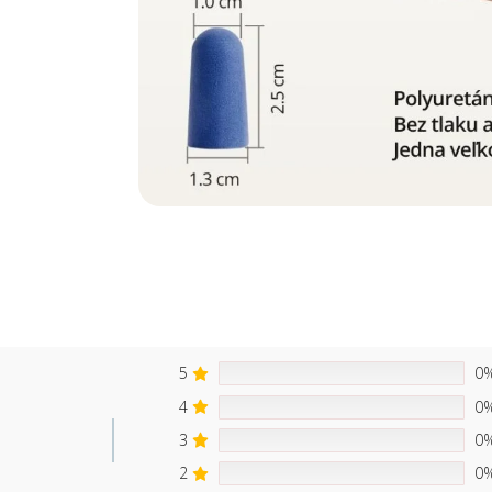
5
0
4
0
3
0
2
0