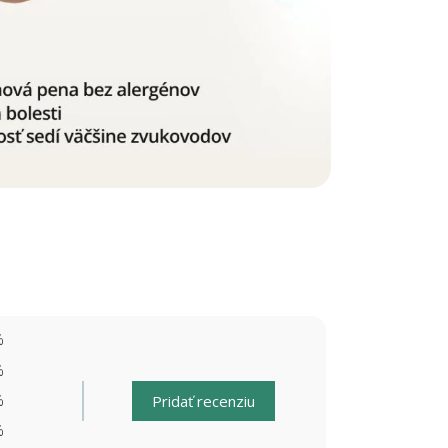
%
%
%
Pridať recenziu
%