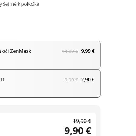
y šetrné k pokožke
a oči ZenMask
9,99
€
14,99
€
ft
2,90
€
9,90
€
19,90 €
9,90 €