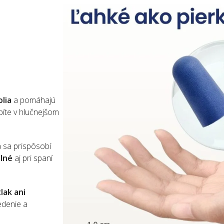
olia
a pomáhajú
píte v hlučnejšom
á sa prispôsobí
lné
aj pri spaní
lak ani
edenie a