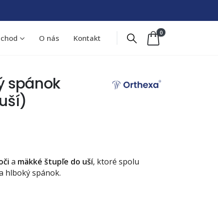
0
chod
O nás
Kontakt
ý spánok
uší)
oči
a
mäkké štupľe do uší
, ktoré spolu
 a hlboký spánok.