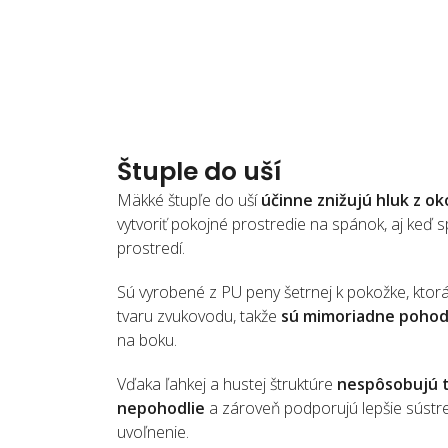
Štuple do uší
Mäkké štupľe do uší
účinne znižujú hluk z ok
vytvoriť pokojné prostredie na spánok, aj keď s
prostredí.
Sú vyrobené z PU peny šetrnej k pokožke, ktor
tvaru zvukovodu, takže
sú mimoriadne pohod
na boku.
Vďaka ľahkej a hustej štruktúre
nespôsobujú t
nepohodlie
a zároveň podporujú lepšie sústr
uvoľnenie.