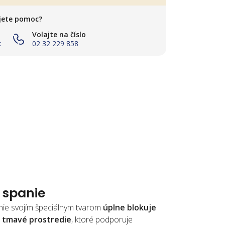
jete pomoc?
Volajte na číslo
k
02 32 229 858
 spanie
ie svojím špeciálnym tvarom
úplne blokuje
a tmavé prostredie
, ktoré podporuje