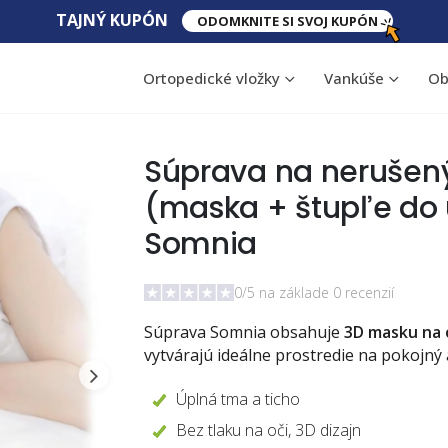
TAJNÝ​ KUPÓN
ODOMKNITE SI SVOJ KUPÓN
Ortopedické vložky
Vankúše
Ob
Súprava na nerušen
(maska + štupľe do 
Somnia
0/5 na základe 0 recenzií
Súprava Somnia obsahuje
3D masku na 
vytvárajú ideálne prostredie na pokojný
Úplná tma a ticho
Bez tlaku na oči, 3D dizajn