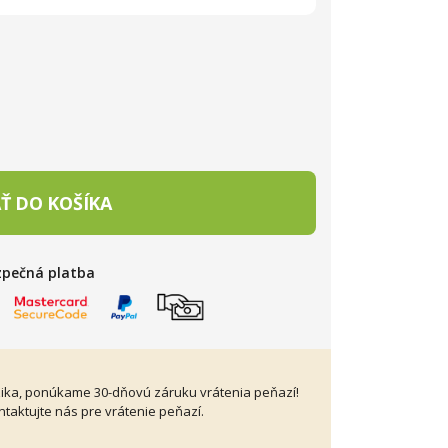
Ť DO KOŠÍKA
zpečná platba
zika, ponúkame 30-dňovú záruku vrátenia peňazí!
taktujte nás pre vrátenie peňazí.