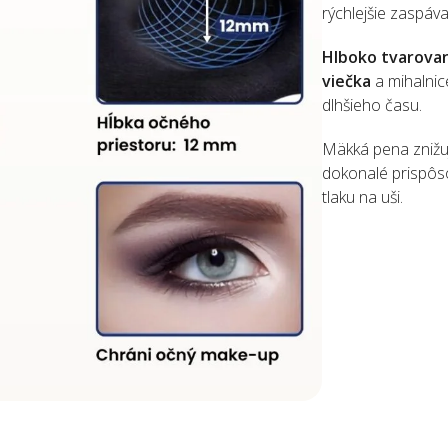
rýchlejšie zaspáva
Hlboko tvarovan
viečka
a mihalnic
dlhšieho času.
Mäkká pena znižuj
dokonalé prispôs
tlaku na uši.