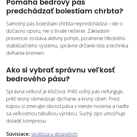
Pomáha bedrový pás
predchádzať bolestiam chrbta?
Samotný pás bolestiam chrbta nepredchádza – ide o
dočasnú oporu, nie o trvalé riešenie. Základom
prevencie zostáva aktívny pohyb, posilnenie hlbokého
stabilizačného systému, správne držanie tela a technika
dvíhania bremien.
Ako si vybrať správnu veľkosť
bedrového pásu?
Správna veľkosť je kľúčová. Príliš voľný pás nefunguje,
príliš tesný obmedzuje dýchanie a krvný obeh. Pred
kúpou si zmerajte obvod pása v mieste nosenia a riaďte
sa veľkostnou tabuľkou výrobcu. Suchý zips umožňuje
doladiť kompresiu.
Súvisiace:
skolióza u dospelých
.