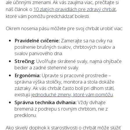
ale účinnými zmenami. Ak vás zaujíma viac, prečítajte si
náš článok o
10 zlatých pravidlách pre zdravý chrbát
,
ktoré vám pomôžu predchádzať bolesti.
Okrem nosenia pásu môžete pre svoj chrbát urobiť viac:
Pravidelné cvičenie:
Zamerajte sa na cviky na
posilnenie brušných svalov, chrbtových svalov a
svalov panvového dna.
Strečing:
Uvoľňujte skrátené svaly, najmä ohýbače
bedier a zadné stehenné svaly.
Ergonómia:
Upravte si pracovné prostredie –
správna výška stoličky, monitora a stola dokáže
zázraky. Ak vás chrbát často bolí pri dlhom státí,
existujú
jednoduché zmeny, ktoré vám pomôžu
.
Správna technika dvíhania:
Vždy dvíhajte
bremená z podrepu s rovným chrbtom, nie z
predklonu.
Ako skvelý doplnok k starostlivosti o chrbát môže slúžiť