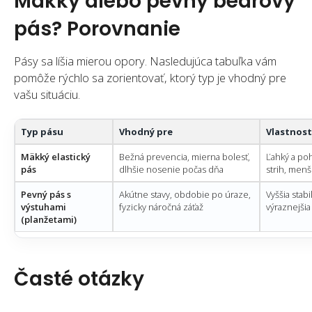
Mäkký alebo pevný bedrový
pás? Porovnanie
Pásy sa líšia mierou opory. Nasledujúca tabuľka vám
pomôže rýchlo sa zorientovať, ktorý typ je vhodný pre
vašu situáciu.
Typ pásu
Vhodný pre
Vlastnost
Mäkký elastický
Bežná prevencia, mierna bolesť,
Ľahký a po
pás
dlhšie nosenie počas dňa
strih, menš
Pevný pás s
Akútne stavy, obdobie po úraze,
Vyššia stabi
výstuhami
fyzicky náročná záťaž
výraznejšia
(planžetami)
Časté otázky