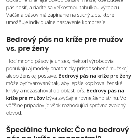
pás nosiť, a riaďte sa veľkostnou tabuľkou výrobcu.
Väčšina pásov má zapínanie na suchý zips, ktoré
umožňuje individuálne nastavenie kompresie.
Bedrový pás na kríže pre mužov
vs. pre ženy
Hoci mnoho pásov je unisex, niektorí výrobcovia
ponúkajú aj modely anatomicky prispôsobené mužskej
alebo ženskej postave.
Bedrový pás na kríže pre ženy
môže byť tvarovaný tak, aby lepšie kopíroval ženské
krivky a nezasahoval do oblasti pŕs.
Bedrový pás na
kríže pre mužov
býva zvyčajne rovnejšieho strihu. Vo
väčšine prípadov je však rozhodujúci správne zvolený
obvod.
Špeciálne funkcie: Čo na bedrový