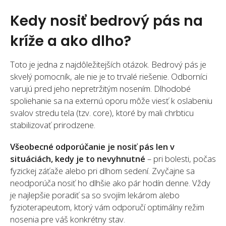
Kedy nosiť bedrový pás na
kríže a ako dlho?
Toto je jedna z najdôležitejších otázok. Bedrový pás je
skvelý pomocník, ale nie je to trvalé riešenie. Odborníci
varujú pred jeho nepretržitým nosením. Dlhodobé
spoliehanie sa na externú oporu môže viesť k oslabeniu
svalov stredu tela (tzv. core), ktoré by mali chrbticu
stabilizovať prirodzene.
Všeobecné odporúčanie je nosiť pás len v
situáciách, kedy je to nevyhnutné
– pri bolesti, počas
fyzickej záťaže alebo pri dlhom sedení. Zvyčajne sa
neodporúča nosiť ho dlhšie ako pár hodín denne. Vždy
je najlepšie poradiť sa so svojím lekárom alebo
fyzioterapeutom, ktorý vám odporučí optimálny režim
nosenia pre váš konkrétny stav.