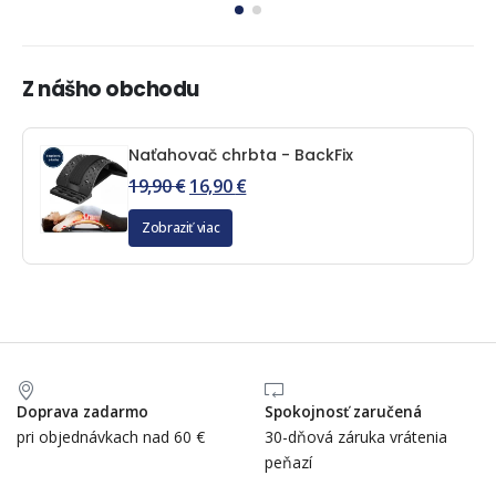
Z nášho obchodu
Naťahovač chrbta - BackFix
19,90
€
16,90
€
Zobraziť viac
Doprava zadarmo
Spokojnosť zaručená
pri objednávkach nad 60 €
30-dňová záruka vrátenia
peňazí