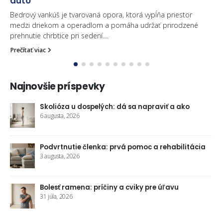
auto
Bedrový vankúš je tvarovaná opora, ktorá vypĺňa priestor
medzi driekom a operadlom a pomáha udržať prirodzené
prehnutie chrbtice pri sedení....
Prečítať viac
Najnovšie príspevky
va
Skolióza u dospelých: dá sa napraviť a ako
6 augusta, 2026
Podvrtnutie členka: prvá pomoc a rehabilitácia
3 augusta, 2026
Bolesť ramena: príčiny a cviky pre úľavu
aj
31 júla, 2026