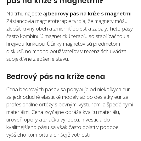
pás na kríže s magnetmi?
Na trhu nájdete aj
bedrový pás na kríže s magnetmi
.
Zástancovia magnetoterapie tvrdia, že magnety môžu
zlepšiť krvný obeh a zmierniť bolesť a zápaly. Tieto pásy
často kombinujú magnetickú terapiu so stabilizačnou a
hrejivou funkciou. Účinky magnetov sú predmetom
diskusií, no mnoho používateľov v recenziách uvádza
subjektívne zlepšenie stavu.
Bedrový pás na kríže cena
Cena bedrových pásov sa pohybuje od niekoľkých eur
za jednoduché elastické modely až po desiatky eur za
profesionálne ortézy s pevnými výstuhami a špeciálnymi
materiálmi. Cena zvyčajne odráža kvalitu materiálu,
úroveň opory a značku výrobcu. Investícia do
kvalitnejšieho pásu sa však často oplatí v podobe
vyššieho komfortu a dlhšej životnosti.