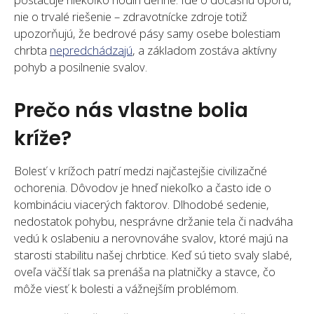
nie o trvalé riešenie – zdravotnícke zdroje totiž
upozorňujú, že bedrové pásy samy osebe bolestiam
chrbta
nepredchádzajú
, a základom zostáva aktívny
pohyb a posilnenie svalov.
Prečo nás vlastne bolia
kríže?
Bolesť v krížoch patrí medzi najčastejšie civilizačné
ochorenia. Dôvodov je hneď niekoľko a často ide o
kombináciu viacerých faktorov. Dlhodobé sedenie,
nedostatok pohybu, nesprávne držanie tela či nadváha
vedú k oslabeniu a nerovnováhe svalov, ktoré majú na
starosti stabilitu našej chrbtice. Keď sú tieto svaly slabé,
oveľa väčší tlak sa prenáša na platničky a stavce, čo
môže viesť k bolesti a vážnejším problémom.