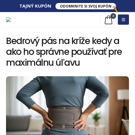
TAJNÝ​ KUPÓN
ODOMKNITE SI SVOJ KUPÓN
0
Bedrový pás na kríže kedy a
ako ho správne používať pre
maximálnu úľavu