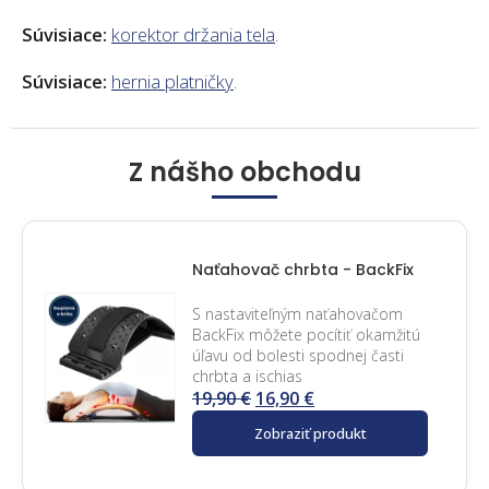
Súvisiace:
korektor držania tela
.
Súvisiace:
hernia platničky
.
Z nášho obchodu
Naťahovač chrbta - BackFix
S nastaviteľným naťahovačom
BackFix môžete pocítiť okamžitú
úľavu od bolesti spodnej časti
chrbta a ischias
19,90
€
16,90
€
Zobraziť produkt