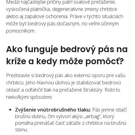
Medzi najčastejšie príčiny patrí svalové preťaženie,
vyskočená platnička, degeneratívne zmeny chrbtice
alebo aj zápalové ochorenia. Práve v týchto situáciách
môže byť bedrový pás dočasným, no veľmi účinným
pomocníkom.
Ako funguje bedrový pás na
kríže a kedy môže pomôcť?
Predstavte si bedrový pás ako externú oporu pre vašu
chrbticu. Jeho hlavnou úlohou je stabilizovať bedrovú
oblasť a odľahčiť tlak na preťažené štruktúry. Robí to
niekoľkými spôsobmi:
Zvýšenie vnútrobrušného tlaku:
Pás jemne stlačí
brušnú dutinu, čím vytvorí akýsi „airbag“, ktorý
pomáha prenášať časť záťaže z chrbtice na brušnú
stenu.