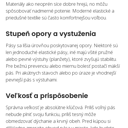
Materiály ako neoprén síce dobre hrejú, no môžu
spôsobovať nadmerné potenie. Moderné elastické a
priedušné textílie sú často komfortnejšou voľbou.
Stupeň opory a vystuženia
Pásy sa líšia úrovňou poskytovanej opory. Niektoré sú
len jednoduché elastické pásy, iné majú všité pružné
alebo pevné výstuhy (planžety), ktoré zvyšujú stabilitu.
Pre bežnú prevenciu alebo miernu bolesť postačí mäkší
pás. Pri akútnych stavoch alebo po úraze je vhodnejší
pevnejší pás s výstuhami.
Veľkosť a prispôsobenie
Správna veľkosť je absolútne kľúčová. Príliš voľný pás
nebude plniť svoju funkciu, príliš tesný môže
obmedzovať dýchanie a krvný obeh. Pred kúpou si
dôkladne zmerajte obvod pása v mieste, kde budete