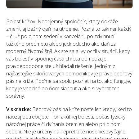
Bolesť krížov. Nepríjemný spoločník, ktorý dokáže
zmeniť aj bežný deň na utrpenie. Pozná to takmer každý
– či už po dlhom sedení v kancelárii, po zdvihnutí
ťažkého predmetu alebo jednoducho ako daň za
moderný životný štýl. Ak ste sa aj vy ocitli v situácii, kedy
vás bolesť v spodnej časti chrbta obmedzuje,
pravdepodobne ste už hľadali riešenie. Jedným z
najčastejšie skloňovaných pomocníkov je práve bedrový
pás na kríže. Poďme sa spolu pozrieť na to, ako funguje,
kedy je vhodné po ňom siahnuť a ako si vybrať ten
správny.
V skratke:
Bedrový pás na kríže noste len vtedy, keď to
naozaj potrebujete – pri akútnej bolesti, počas fyzicky
náročnej práce či dvíhania bremien alebo pri dlhom
sedení. Nie je určený na nepretržité nosenie; zvyčajne
postačuje niekoľko hodín denne. Ide o dočasnú oporu,