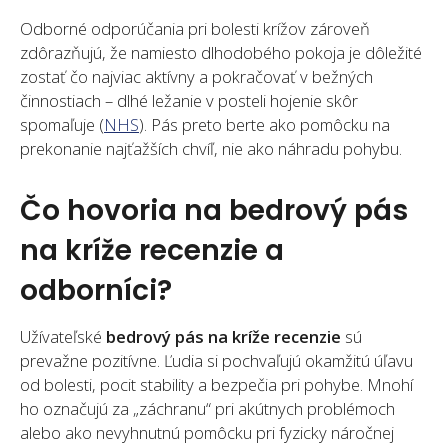
Odborné odporúčania pri bolesti krížov zároveň
zdôrazňujú, že namiesto dlhodobého pokoja je dôležité
zostať čo najviac aktívny a pokračovať v bežných
činnostiach – dlhé ležanie v posteli hojenie skôr
spomaľuje (
NHS
). Pás preto berte ako pomôcku na
prekonanie najťažších chvíľ, nie ako náhradu pohybu.
Čo hovoria na bedrový pás
na kríže recenzie a
odborníci?
Užívateľské
bedrový pás na kríže recenzie
sú
prevažne pozitívne. Ľudia si pochvaľujú okamžitú úľavu
od bolesti, pocit stability a bezpečia pri pohybe. Mnohí
ho označujú za „záchranu“ pri akútnych problémoch
alebo ako nevyhnutnú pomôcku pri fyzicky náročnej