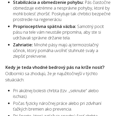
Stabilizácia a obmedzenie pohybu:
Pás čiastočne
obmedzuje extrémne a nesprávne pohyby, ktoré by
mohli bolesť zhoršiť. Poskytuje tak chrbtici bezpečné
prostredie na regeneráciu.
Proprioceptívna spätná väzba:
Samotný pocit
pásu na tele vám neustále pripomína, aby ste si
udržiavali správne držanie tela.
Zahriatie:
Mnohé pásy majú aj termoizolačný
účinok, ktorý pomáha uvoľniť stuhnuté svaly a
zlepšiť prekrvenie.
Kedy je teda vhodné bedrový pás na kríže nosiť?
Odborníci sa zhodujú, že je najužitočnejší v týchto
situáciách:
Pri akútnej bolesti chrbta (tzv. „seknutie“ alebo
ischias).
Počas fyzicky náročnej práce alebo pri zdvíhaní
ťažkých bremien ako prevencia.
Pri športe, ktorý zaťažuje spodnú časť chrbta.