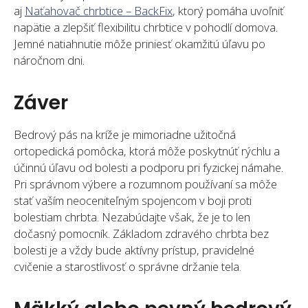
aj
Naťahovač chrbtice – BackFix
, ktorý pomáha uvoľniť
napätie a zlepšiť flexibilitu chrbtice v pohodlí domova.
Jemné natiahnutie môže priniesť okamžitú úľavu po
náročnom dni.
Záver
Bedrový pás na kríže je mimoriadne užitočná
ortopedická pomôcka, ktorá môže poskytnúť rýchlu a
účinnú úľavu od bolesti a podporu pri fyzickej námahe.
Pri správnom výbere a rozumnom používaní sa môže
stať vaším neoceniteľným spojencom v boji proti
bolestiam chrbta. Nezabúdajte však, že je to len
dočasný pomocník. Základom zdravého chrbta bez
bolesti je a vždy bude aktívny prístup, pravidelné
cvičenie a starostlivosť o správne držanie tela.