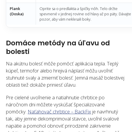
Plank
Oprite sa o predlaktia a špičky nôh. Telo držte
(Doska)
spevnené v jednej rovine od hlavy až po päty. Dávajte
pozor, aby vám neklesali boky.
Domáce metódy na úľavu od
bolesti
Na akútnu bolesť môže pomôcť aplikácia tepla. Teplý
kúpeľ, termofor alebo hrejivá náplasť môžu uvoľniť
stuhnuté svaly a zmierniť bolesť. Jemná masáž bolestivej
oblasti tiež dokáže priniesť úľavu.
Pre cielené uvoľnenie a natiahnutie chrbtice po
náročnom dni môžete vyskúšať špecializované
pomôcky.
Naťahovač chrbtice – BackFix
je navrhnutý
tak, aby jemne dekomprimoval stavce, uvoľnil svalové
napätie a pomohol obnoviť prirodzené zakrivenie