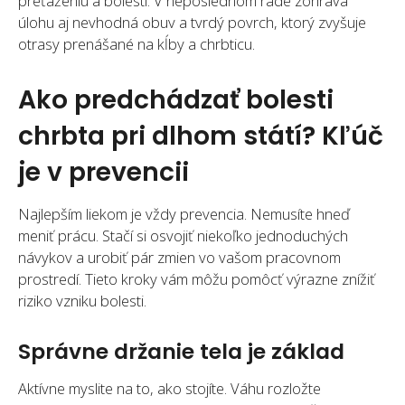
preťaženiu a bolesti. V neposlednom rade zohráva
úlohu aj nevhodná obuv a tvrdý povrch, ktorý zvyšuje
otrasy prenášané na kĺby a chrbticu.
Ako predchádzať bolesti
chrbta pri dlhom státí? Kľúč
je v prevencii
Najlepším liekom je vždy prevencia. Nemusíte hneď
meniť prácu. Stačí si osvojiť niekoľko jednoduchých
návykov a urobiť pár zmien vo vašom pracovnom
prostredí. Tieto kroky vám môžu pomôcť výrazne znížiť
riziko vzniku bolesti.
Správne držanie tela je základ
Aktívne myslite na to, ako stojíte. Váhu rozložte