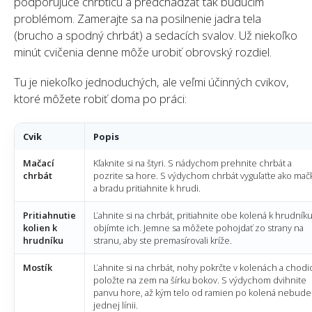
podporujúce chrbticu a predchádzať tak budúcim
problémom. Zamerajte sa na posilnenie jadra tela
(brucho a spodný chrbát) a sedacích svalov. Už niekoľko
minút cvičenia denne môže urobiť obrovský rozdiel.
Tu je niekoľko jednoduchých, ale veľmi účinných cvikov,
ktoré môžete robiť doma po práci:
Cvik
Popis
Mačací
Kľaknite si na štyri. S nádychom prehnite chrbát a
chrbát
pozrite sa hore. S výdychom chrbát vyguľaťte ako mač
a bradu pritiahnite k hrudi.
Pritiahnutie
Ľahnite si na chrbát, pritiahnite obe kolená k hrudníku
kolien k
objímte ich. Jemne sa môžete pohojdať zo strany na
hrudníku
stranu, aby ste premasírovali kríže.
Mostík
Ľahnite si na chrbát, nohy pokrčte v kolenách a chodi
položte na zem na šírku bokov. S výdychom dvihnite
panvu hore, až kým telo od ramien po kolená nebude
jednej línii.