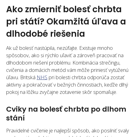
Ako zmierniť bolesť chrbta
pri státí? Okamžitá úľava a
dlhodobé riešenia
Ak už bolesť nastúpila, nezúfajte. Existuje mnoho
spôsobov, ako si rýchlo uľaviť a zároveň pracovať na
dlhodobom riešení problému. Kombinácia strečingu,
cvičenia a domácich metód vám môže priniesť vytúženú
úľavu. Britská
NHS
pri bolesti chrbta odporúča zostať
aktívny a pokračovať v bežných činnostiach, keďže dlhý
pokoj na lôžku zvyčajne zotavenie skôr spomaľuje.
Cviky na bolesť chrbta po dlhom
stání
Pravidelné cvičenie je najlepší spôsob, ako posilniť svaly