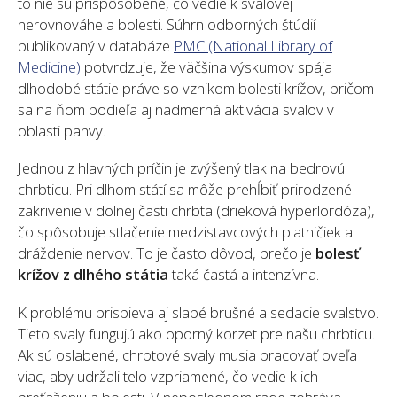
to nie sú prispôsobené, čo vedie k svalovej
nerovnováhe a bolesti. Súhrn odborných štúdií
publikovaný v databáze
PMC (National Library of
Medicine)
potvrdzuje, že väčšina výskumov spája
dlhodobé státie práve so vznikom bolesti krížov, pričom
sa na ňom podieľa aj nadmerná aktivácia svalov v
oblasti panvy.
Jednou z hlavných príčin je zvýšený tlak na bedrovú
chrbticu. Pri dlhom státí sa môže prehĺbiť prirodzené
zakrivenie v dolnej časti chrbta (drieková hyperlordóza),
čo spôsobuje stlačenie medzistavcových platničiek a
dráždenie nervov. To je často dôvod, prečo je
bolesť
krížov z dlhého státia
taká častá a intenzívna.
K problému prispieva aj slabé brušné a sedacie svalstvo.
Tieto svaly fungujú ako oporný korzet pre našu chrbticu.
Ak sú oslabené, chrbtové svaly musia pracovať oveľa
viac, aby udržali telo vzpriamené, čo vedie k ich