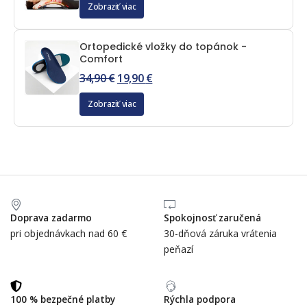
Zobraziť viac
Ortopedické vložky do topánok -
Comfort
34,90
€
19,90
€
Zobraziť viac
Doprava zadarmo
Spokojnosť zaručená
pri objednávkach nad 60 €
30-dňová záruka vrátenia
peňazí
100 % bezpečné platby
Rýchla podpora