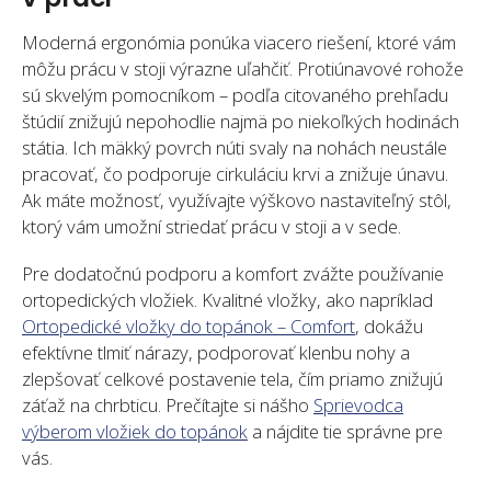
Moderná ergonómia ponúka viacero riešení, ktoré vám
môžu prácu v stoji výrazne uľahčiť. Protiúnavové rohože
sú skvelým pomocníkom – podľa citovaného prehľadu
štúdií znižujú nepohodlie najmä po niekoľkých hodinách
státia. Ich mäkký povrch núti svaly na nohách neustále
pracovať, čo podporuje cirkuláciu krvi a znižuje únavu.
Ak máte možnosť, využívajte výškovo nastaviteľný stôl,
ktorý vám umožní striedať prácu v stoji a v sede.
Pre dodatočnú podporu a komfort zvážte používanie
ortopedických vložiek. Kvalitné vložky, ako napríklad
Ortopedické vložky do topánok – Comfort
, dokážu
efektívne tlmiť nárazy, podporovať klenbu nohy a
zlepšovať celkové postavenie tela, čím priamo znižujú
záťaž na chrbticu. Prečítajte si nášho
Sprievodca
výberom vložiek do topánok
a nájdite tie správne pre
vás.