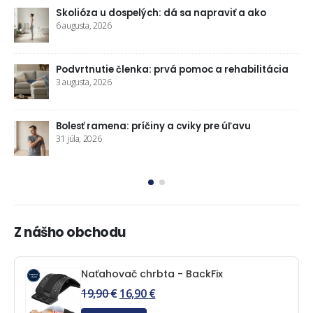
va
Skolióza u dospelých: dá sa napraviť a ako
6 augusta, 2026
Podvrtnutie členka: prvá pomoc a rehabilitácia
3 augusta, 2026
Bolesť ramena: príčiny a cviky pre úľavu
aj
31 júla, 2026
Z nášho obchodu
Naťahovač chrbta - BackFix
19,90
€
16,90
€