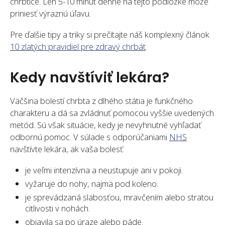
chrbtice. Len 5-10 minút denne na tejto podložke môže
priniesť výraznú úľavu.
Pre ďalšie tipy a triky si prečítajte náš komplexný článok
10 zlatých pravidiel pre zdravý chrbát
.
Kedy navštíviť lekára?
Väčšina bolestí chrbta z dlhého státia je funkčného
charakteru a dá sa zvládnuť pomocou vyššie uvedených
metód. Sú však situácie, kedy je nevyhnutné vyhľadať
odbornú pomoc. V súlade s odporúčaniami
NHS
navštívte lekára, ak vaša bolesť:
je veľmi intenzívna a neustupuje ani v pokoji.
vyžaruje do nohy, najmä pod koleno.
je sprevádzaná slabosťou, mravčením alebo stratou
citlivosti v nohách.
objavila sa po úraze alebo páde.