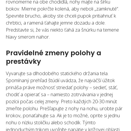
rovnomerne na obe chodidlá, nohy majte na šírku
bokov. Mierne pokrčte kolená, aby neboli „zamknuté“.
Spevnite brucho, akoby ste chceli pupok pritiahnuť k
chrbtici, a ramená ťahajte jemne dozadu a dole.
Predstavte si, že vás niekto ťahá za šnúrku na temene
hlavy smerom nahor.
Pravidelné zmeny polohy a
prestávky
Vyvarujte sa dlhodobého statického držania tela.
Spomínaný prehľad štúdií uvádza, že najväčší úžitok
prináša práve možnosť striedať polohy – sedieť, stáť,
chodiť a opierať sa – namiesto zotrvávania v jednej
pozícii počas celej zmeny. Preto každých 20-30 minút
zmeňte polohu. Prešľapujte z nohy na nohu, urobte pár
krokov, ponaťahujte sa. Ak je to možné, oprite si jednu
nohu o nízku stoličku alebo schodík. Týmto
jednoduchým trikom uvoľníte napätie v krížovej oblasti.