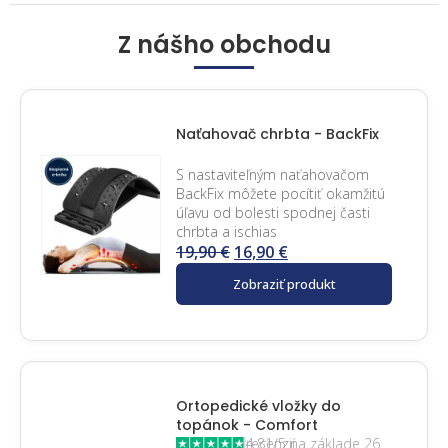
Z nášho obchodu
Naťahovač chrbta - BackFix
S nastaviteľným naťahovačom
BackFix môžete pocítiť okamžitú
úľavu od bolesti spodnej časti
chrbta a ischias
19,90
€
16,90
€
Zobraziť produkt
Ortopedické vložky do
topánok - Comfort
4.81/5 na základe 26 recenzií