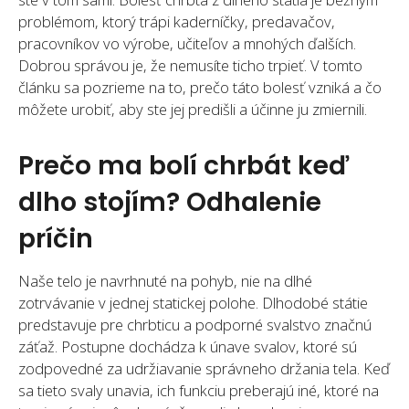
problémom, ktorý trápi kaderníčky, predavačov,
pracovníkov vo výrobe, učiteľov a mnohých ďalších.
Dobrou správou je, že nemusíte ticho trpieť. V tomto
článku sa pozrieme na to, prečo táto bolesť vzniká a čo
môžete urobiť, aby ste jej predišli a účinne ju zmiernili.
Prečo ma bolí chrbát keď
dlho stojím? Odhalenie
príčin
Naše telo je navrhnuté na pohyb, nie na dlhé
zotrvávanie v jednej statickej polohe. Dlhodobé státie
predstavuje pre chrbticu a podporné svalstvo značnú
záťaž. Postupne dochádza k únave svalov, ktoré sú
zodpovedné za udržiavanie správneho držania tela. Keď
sa tieto svaly unavia, ich funkciu preberajú iné, ktoré na