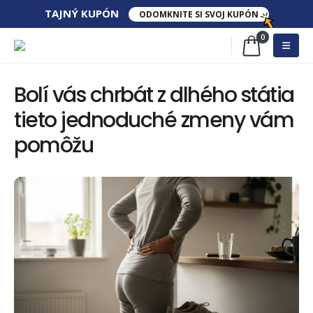
TAJNÝ​ KUPÓN
ODOMKNITE SI SVOJ KUPÓN
0
Bolí vás chrbát z dlhého státia
tieto jednoduché zmeny vám
pomôžu