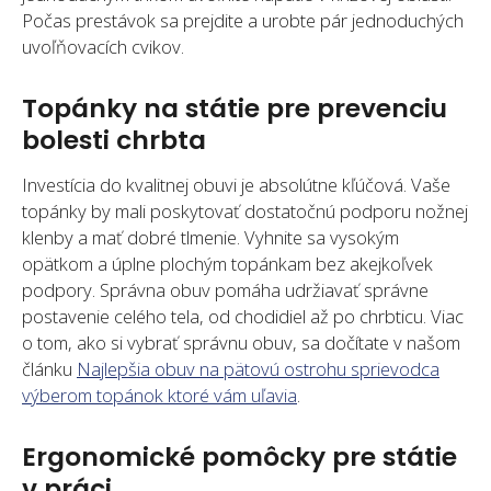
Počas prestávok sa prejdite a urobte pár jednoduchých
uvoľňovacích cvikov.
Topánky na státie pre prevenciu
bolesti chrbta
Investícia do kvalitnej obuvi je absolútne kľúčová. Vaše
topánky by mali poskytovať dostatočnú podporu nožnej
klenby a mať dobré tlmenie. Vyhnite sa vysokým
opätkom a úplne plochým topánkam bez akejkoľvek
podpory. Správna obuv pomáha udržiavať správne
postavenie celého tela, od chodidiel až po chrbticu. Viac
o tom, ako si vybrať správnu obuv, sa dočítate v našom
článku
Najlepšia obuv na pätovú ostrohu sprievodca
výberom topánok ktoré vám uľavia
.
Ergonomické pomôcky pre státie
v práci