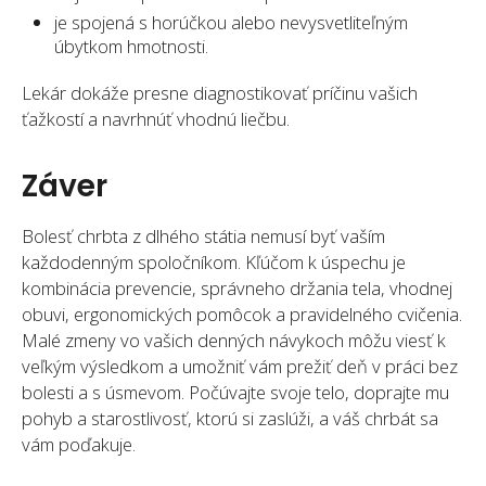
je spojená s horúčkou alebo nevysvetliteľným
úbytkom hmotnosti.
Lekár dokáže presne diagnostikovať príčinu vašich
ťažkostí a navrhnúť vhodnú liečbu.
Záver
Bolesť chrbta z dlhého státia nemusí byť vaším
každodenným spoločníkom. Kľúčom k úspechu je
kombinácia prevencie, správneho držania tela, vhodnej
obuvi, ergonomických pomôcok a pravidelného cvičenia.
Malé zmeny vo vašich denných návykoch môžu viesť k
veľkým výsledkom a umožniť vám prežiť deň v práci bez
bolesti a s úsmevom. Počúvajte svoje telo, doprajte mu
pohyb a starostlivosť, ktorú si zaslúži, a váš chrbát sa
vám poďakuje.