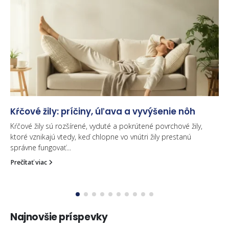
Kŕčové žily: príčiny, úľava a vyvýšenie nôh
Kŕčové žily sú rozšírené, vyduté a pokrútené povrchové žily,
ktoré vznikajú vtedy, keď chlopne vo vnútri žily prestanú
správne fungovať...
Prečítať viac
Najnovšie príspevky