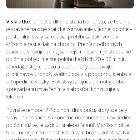
V skratke:
Chrbát z dlhého státia bolí preto, že telo nie
je stavané na dlhé statické zotrvávanie v jednej polohe –
posturálne svaly sa unavia, prehĺbi sa zakrivenie v
krížoch a rastie tlak na chrbticu. Prehľad odborných
štúdií potvrdzuje, že najúčinnejším riešením je striedanie
polôh a pohyb: menite polohu každých 20 – 30 minút,
striedajte stoj, chôdzu a oporu nohy, používajte
protiúnavovú rohož, kvalitnú obuv s podporou klenby a
ortopedické vložky. Bolesť vyžarujúcu do nohy alebo
sprevádzanú mravčením a slabosťou konzultujte s
lekárom.
Poznáte ten pocit? Po dlhom dni v práci, ktorý ste celý
strávili na nohách, sa konečne dostanete domov. Jediné,
po čom túžite, je sadnúť si alebo ľahnúť. V krížoch cítite
tupú, nepríjemnú bolesť, ktorá vám bráni uvoľniť sa. Nie
ste v tom sami. Bolesť chrbta z dlhého státia je bežným