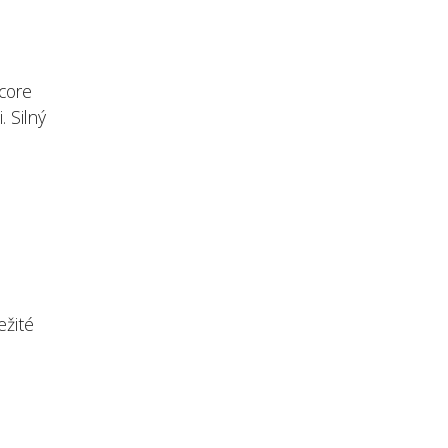
 core
. Silný
ežité