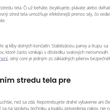
redu tela. Či už beháte, bicyklujete, plávate alebo dvíha
Pevný stred tela umožňuje efektívnejší prenos sily, čo vedie
le.
le aj kĺby dolných končatín. Stabilizáciou panvy a trupu sa
enkov, ktoré často vznikajú v dôsledku svalových nerovnováh.
není
, silný core je jedným zo základných pilierov bezpečn
ním stredu tela pre
duchšie, než sa zdá. Nepotrebujete drahé vybavenie ani čl
ať sa na správnu techniku a kvalitu prevedenia cvikov, nie n