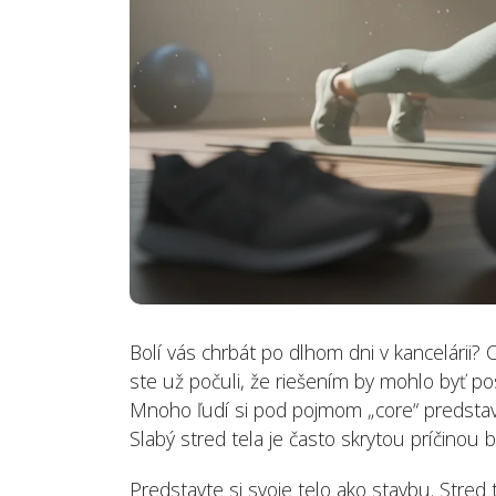
Bolí vás chrbát po dlhom dni v kancelárii?
ste už počuli, že riešením by mohlo byť pos
Mnoho ľudí si pod pojmom „core“ predstaví
Slabý stred tela je často skrytou príčinou b
Predstavte si svoje telo ako stavbu. Stred t