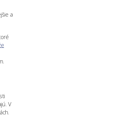
jšie a
toré
že
m.
sti
jú. V
ách.