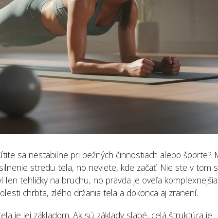
pomoc a rehabilitácia
ju vybrať a sprá
nastaviť
3 augusta, 2026
25 júla, 2026
Bolesť ramena: príčiny a
cviky pre úľavu
Správne držanie 
sedení: opora c
31 júla, 2026
sedu
25 júla, 2026
 Cítite sa nestabilne pri bežných činnostiach alebo športe?
ilnenie stredu tela, no neviete, kde začať. Nie ste v tom s
 len tehličky na bruchu, no pravda je oveľa komplexnejšia
olesti chrbta, zlého držania tela a dokonca aj zranení.
ela je jej základom. Ak sú základy slabé, celá štruktúra je