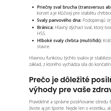
Priečny sval brucha (transversus ab
korzet a je kľúčový pre stabilitu chrbtic
Svaly panvového dna:
Podopierajú org
Bránica:
Hlavný dýchací sval, ktorý tvo
HSS.
Hlboké svaly chrbta (multifidi):
Krátk
stavce.
Hlavnou funkciou týchto svalov je stabili
základ, z ktorého vychádza sila do končatín
Prečo je dôležité pos
výhody pre vaše zdra
Pravidelné a správne posilňovanie stredu 
živote aj pri športe. Nejde len o estetiku,