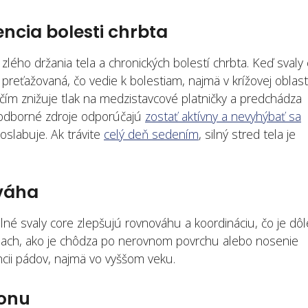
encia bolesti chrbta
 zlého držania tela a chronických bolestí chrbta. Keď svaly
reťažovaná, čo vedie k bolestiam, najmä v krížovej oblasti
 čím znižuje tlak na medzistavcové platničky a predchádza
e odborné zdroje odporúčajú
zostať aktívny a nevyhýbať sa
 oslabuje. Ak trávite
celý deň sedením
, silný stred tela je
ováha
Silné svaly core zlepšujú rovnováhu a koordináciu, čo je dôl
ostiach, ako je chôdza po nerovnom povrchu alebo nosenie
encii pádov, najmä vo vyššom veku.
konu