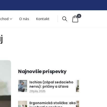
0
chod
O nás
Kontakt
j
Najnovšie príspevky
sedacieho
Skolióza u dospelých: dá
Ischias
a úľava
sa napraviť a ako
nervu): 
6 augusta, 2026
28 júla, 20
lička: ako
Podvrtnutie členka: prvá
Ergonom