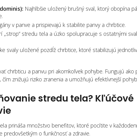
dominis):
Najhlbšie uložený brušný sval, ktorý obopína p
e.
ány v panve a prispievajú k stabilite panvy a chrbtice.
rí „strop“ stredu tela a úzko spolupracuje s ostatnými sva
e svaly uložené pozdĺž chrbtice, ktoré stabilizujú jednotli
zovať chrbticu a panvu pri akomkoľvek pohybe. Fungujú ako
, čím znižujú riziko zranenia a umožňujú efektívnejší pohyb
ilňovanie stredu tela? Kľúčové
vie
tela prináša množstvo benefitov, ktoré pocítite v každod
 ale predovšetkým o funkčnosť a zdravie.