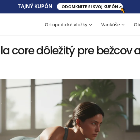
TAJNÝ​ KUPÓN
ODOMKNITE SI SVOJ KUPÓN
Ortopedické vložky
Vankúše
Ob
ela core dôležitý pre bežcov a
Skolióza u dospelých: dá
Ischias (zápal 
sa napraviť a ako
nervu): príčiny 
6 augusta, 2026
28 júla, 2026
Podvrtnutie členka: prvá
Ergonomická sto