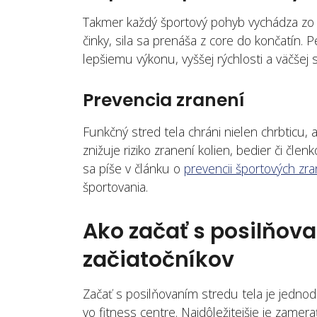
Takmer každý športový pohyb vychádza zo st
činky, sila sa prenáša z core do končatín. 
lepšiemu výkonu, vyššej rýchlosti a väčšej si
Prevencia zranení
Funkčný stred tela chráni nielen chrbticu, a
znižuje riziko zranení kolien, bedier či čl
sa píše v článku o
prevencii športových zra
športovania.
Ako začať s posilňova
začiatočníkov
Začať s posilňovaním stredu tela je jedno
vo fitness centre. Najdôležitejšie je zamer