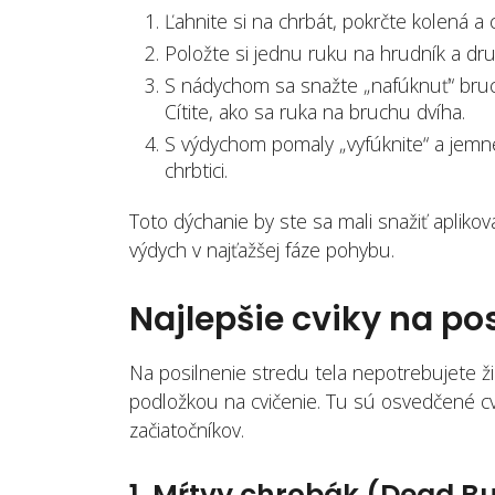
Ľahnite si na chrbát, pokrčte kolená a
Položte si jednu ruku na hrudník a dr
S nádychom sa snažte „nafúknuť“ bruch
Cítite, ako sa ruka na bruchu dvíha.
S výdychom pomaly „vyfúknite“ a jemne 
chrbtici.
Toto dýchanie by ste sa mali snažiť aplikov
výdych v najťažšej fáze pohybu.
Najlepšie cviky na po
Na posilnenie stredu tela nepotrebujete ž
podložkou na cvičenie. Tu sú osvedčené cvik
začiatočníkov.
1. Mŕtvy chrobák (Dead B