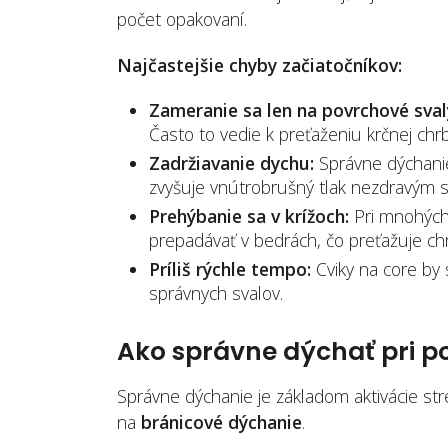
počet opakovaní.
Najčastejšie chyby začiatočníkov:
Zameranie sa len na povrchové sval
Často to vedie k preťaženiu krčnej chrb
Zadržiavanie dychu:
Správne dýchanie 
zvyšuje vnútrobrušný tlak nezdravým
Prehýbanie sa v krížoch:
Pri mnohých 
prepadávať v bedrách, čo preťažuje chr
Príliš rýchle tempo:
Cviky na core by 
správnych svalov.
Ako správne dýchať pri po
Správne dýchanie je základom aktivácie st
na
bránicové dýchanie
.