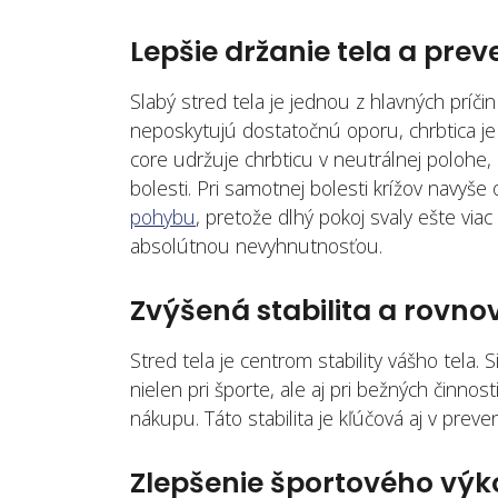
Lepšie držanie tela a prev
Slabý stred tela je jednou z hlavných príčin
neposkytujú dostatočnú oporu, chrbtica je p
core udržuje chrbticu v neutrálnej polohe,
bolesti. Pri samotnej bolesti krížov navyš
pohybu
, pretože dlhý pokoj svaly ešte viac
absolútnou nevyhnutnosťou.
Zvýšená stabilita a rovn
Stred tela je centrom stability vášho tela. 
nielen pri športe, ale aj pri bežných činn
nákupu. Táto stabilita je kľúčová aj v prev
Zlepšenie športového vý