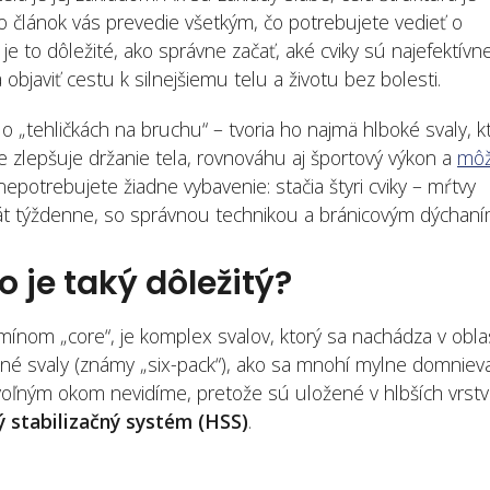
o článok vás prevedie všetkým, čo potrebujete vedieť o
je to dôležité, ako správne začať, aké cviky sú najefektívne
bjaviť cestu k silnejšiemu telu a životu bez bolesti.
n o „tehličkách na bruchu“ – tvoria ho najmä hlboké svaly, k
ie zlepšuje držanie tela, rovnováhu aj športový výkon a
mô
nepotrebujete žiadne vybavenie: stačia štyri cviky – mŕtvy
rát týždenne, so správnou technikou a bránicovým dýchaní
o je taký dôležitý?
mínom „core“, je komplex svalov, ktorý sa nachádza v obla
né svaly (známy „six-pack“), ako sa mnohí mylne domnieva
é voľným okom nevidíme, pretože sú uložené v hlbších vrstv
ý stabilizačný systém (HSS)
.