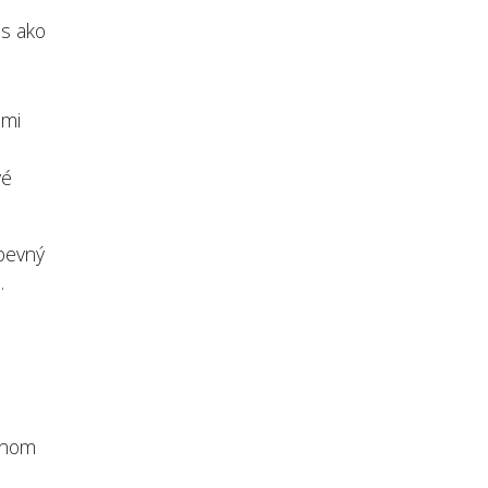
ás ako
lmi
vé
 pevný
.
ennom