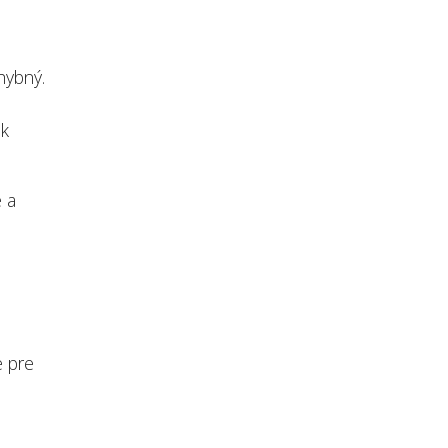
hybný.
 k
e a
e pre