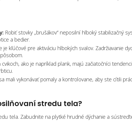
y:
Robiť stovky „brušákov“ neposilní hlboký stabilizačný sy
tice a bedier.
je kľúčové pre aktiváciu hlbokých svalov. Zadržiavanie dy
 spôsobom.
cvikoch, ako je napríklad plank, majú začiatočníci tendenc
bticu.
sa mali vykonávať pomaly a kontrolovane, aby ste cítili prá
silňovaní stredu tela?
redu tela. Zabudnite na plytké hrudné dýchanie a sústreďt