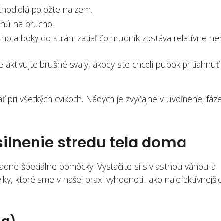
 chodidlá položte na zem.
uhú na brucho.
o a boky do strán, zatiaľ čo hrudník zostáva relatívne ne
aktivujte brušné svaly, akoby ste chceli pupok pritiahnuť
ať pri všetkých cvikoch. Nádych je zvyčajne v uvoľnenej fáz
silnenie stredu tela doma
iadne špeciálne pomôcky. Vystačíte si s vlastnou váhou a
y, ktoré sme v našej praxi vyhodnotili ako najefektívnejši
ug)