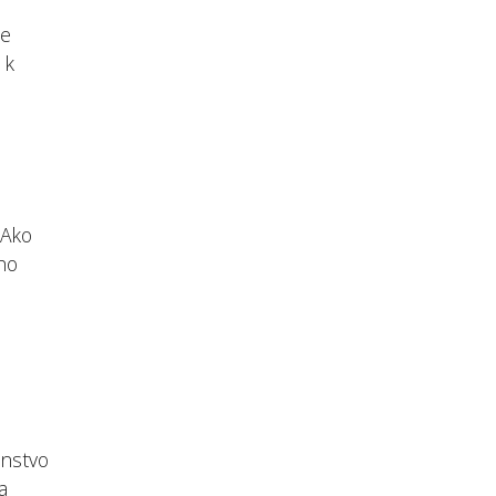
te
 k
 Ako
ého
enstvo
a