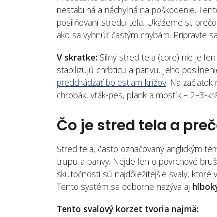
nestabilná a náchylná na poškodenie. Tent
posilňovaní stredu tela. Ukážeme si, prečo 
ako sa vyhnúť častým chybám. Pripravte sa o
V skratke:
Silný stred tela (core) nie je le
stabilizujú chrbticu a panvu. Jeho posilnen
predchádzať bolestiam krížov
. Na začiatok 
chrobák, vták-pes, plank a mostík – 2–3-k
Čo je stred tela a preč
Stred tela, často označovaný anglickým ter
trupu a panvy. Nejde len o povrchové bruš
skutočnosti sú najdôležitejšie svaly, ktor
Tento systém sa odborne nazýva aj
hlbok
Tento svalový korzet tvoria najmä: