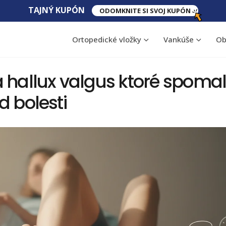
TAJNÝ​ KUPÓN
ODOMKNITE SI SVOJ KUPÓN
Ortopedické vložky
Vankúše
Ob
 hallux valgus ktoré spomal
d bolesti
á
Ischias (zápal sedacieho
Skolióza u dosp
nervu): príčiny a úľava
sa napraviť a a
28 júla, 2026
6 augusta, 2026
á
Ergonomická stolička: ako
Podvrtnutie čle