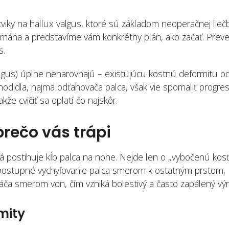
ky na hallux valgus, ktoré sú základom neoperačnej liečb
 pomáha a predstavíme vám konkrétny plán, ako začať. Prev
s.
lgus) úplne nenarovnajú – existujúcu kostnú deformitu od
hodidla, najmä odťahovača palca, však vie spomaliť progres
kže cvičiť sa oplatí čo najskôr.
prečo vás trápi
á postihuje kĺb palca na nohe. Nejde len o „vybočenú kosť
 o postupné vychyľovanie palca smerom k ostatným prstom,
tláča smerom von, čím vzniká bolestivý a často zapálený výr
mity