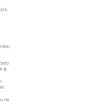
sť k
ináciu
často
e aj
h
asť
ku na