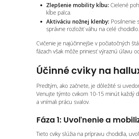
Zlepšenie mobility kĺbu:
Cielené poh
kĺbe palca.
Aktiváciu nožnej klenby:
Posilnenie 
správne rozložiť váhu na celé chodidlo.
Cvičenie je najúčinnejšie v počiatočných štádi
fázach však môže priniesť výraznú úľavu od
Účinné cviky na hallu
Predtým, ako začnete, je dôležité si uvedo
Venujte týmto cvikom 10-15 minút každý de
a vnímali prácu svalov.
Fáza 1: Uvoľnenie a mobili
Tieto cviky slúžia na prípravu chodidla, uvo