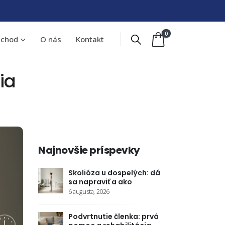
0
chod
O nás
Kontakt
ia
Najnovšie príspevky
elých: dá
Ischias (zápal sedacieho
Skolióz
ko
nervu): príčiny a úľava
sa napr
28 júla, 2026
6 augusta
nka: prvá
Ergonomická stolička: ako
Podvrtn