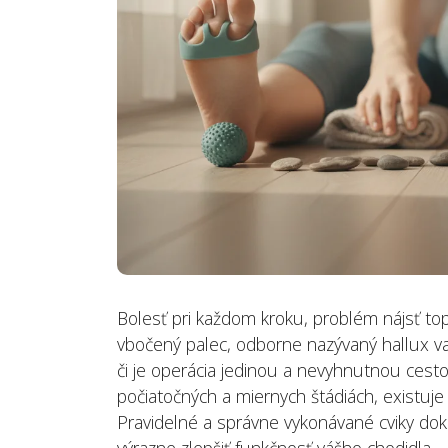
pomoc a rehabilitácia
3 augusta, 2026
Bolesť ramena: príčiny a
cviky pre úľavu
31 júla, 2026
Bolesť pri každom kroku, problém nájsť topá
vbočený palec, odborne nazývaný hallux val
či je operácia jedinou a nevyhnutnou ces
počiatočných a miernych štádiách, existuje
Pravidelné a správne vykonávané cviky doká