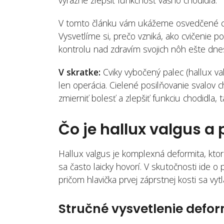
výrazne zlepšiť funkčnosť vášho chodidla.
V tomto článku vám ukážeme osvedčené cvi
Vysvetlíme si, prečo vzniká, ako cvičenie
kontrolu nad zdravím svojich nôh ešte dne
V skratke:
Cviky vybočený palec (hallux va
len operácia. Cielené posilňovanie svalov c
zmierniť bolesť a zlepšiť funkciu chodidla, ta
Čo je hallux valgus a 
Hallux valgus je komplexná deformita, ktor
sa často laicky hovorí. V skutočnosti ide
pričom hlavička prvej záprstnej kosti sa vy
Stručné vysvetlenie defor