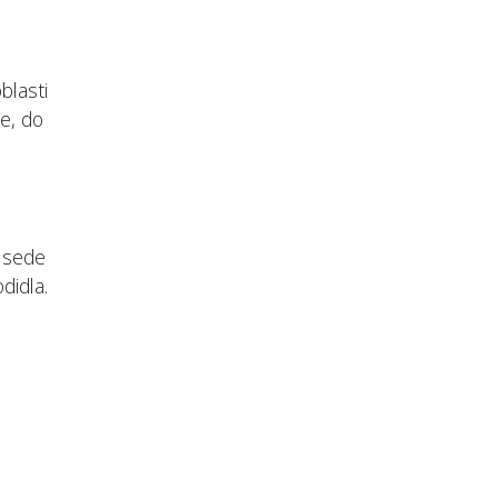
blasti
e, do
V sede
didla.
h