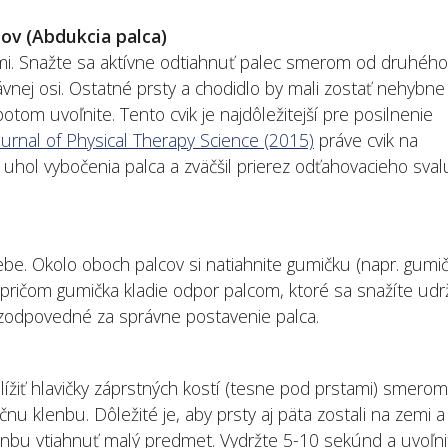
tov (Abdukcia palca)
emi. Snažte sa aktívne odtiahnuť palec smerom od druhého
ávnej osi. Ostatné prsty a chodidlo by mali zostať nehybne
otom uvoľnite. Tento cvik je najdôležitejší pre posilnenie
Journal of Physical Therapy Science (2015)
práve cvik na
 uhol vybočenia palca a zväčšil prierez odťahovacieho sval
ebe. Okolo oboch palcov si natiahnite gumičku (napr. gumi
 pričom gumička kladie odpor palcom, ktoré sa snažíte udr
ly zodpovedné za správne postavenie palca.
ížiť hlavičky záprstných kostí (tesne pod prstami) smerom
čnu klenbu. Dôležité je, aby prsty aj päta zostali na zemi a
klenbu vtiahnuť malý predmet. Vydržte 5-10 sekúnd a uvoľni