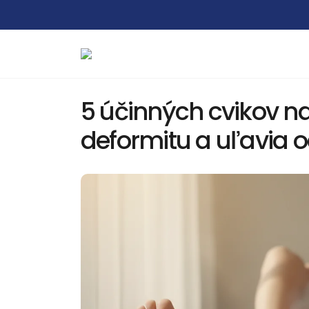
5 účinných cvikov na
deformitu a uľavia o
Skolióza u dospelých: d
sa napraviť a ako
6 augusta, 2026
Podvrtnutie členka: prv