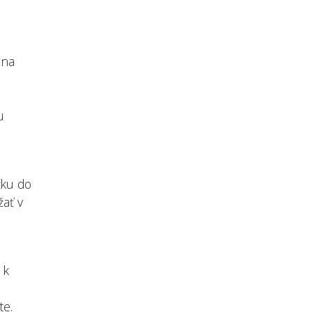
 na
u
čku do
žať v
 k
te.