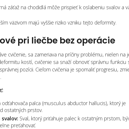
 záťaž na chodidlá môže prispieť k oslabeniu svalov a v
ším väzivom majú vyššie riziko vzniku tejto deformity.
ové pri liečbe bez operácie
áve cvičenie, sa zameriava na príčiny problému, nielen na 
eformitu kostí, cvičenie sa snaží obnoviť správnu funkciu 
právnej pozícii. Cieľom cvičenia je spomaliť progresiu, zmie
.
ť:
odťahovača palca (musculus abductor hallucis), ktorý je
 ostatných prstov.
 svalov:
Sval, ktorý priťahuje palec k ostatným prstom, bý
elne preťahovať.