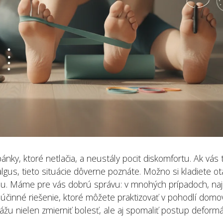
ju vybrať a správne
pomoc a rehabi
nastaviť
3 augusta, 2026
25 júla, 2026
Bolesť ramena: 
Správne držanie tela pri
cviky pre úľavu
sedení: opora chrbta aj
31 júla, 2026
sedu
25 júla, 2026
nky, ktoré netlačia, a neustály pocit diskomfortu. Ak vás t
gus, tieto situácie dôverne poznáte. Možno si kladiete ot
tou. Máme pre vás dobrú správu: v mnohých prípadoch, na
 účinné riešenie, ktoré môžete praktizovať v pohodlí domo
žu nielen zmierniť bolesť, ale aj spomaliť postup deformá