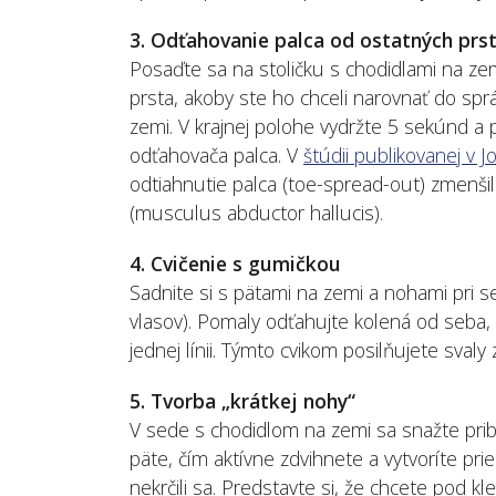
3. Odťahovanie palca od ostatných prs
Posaďte sa na stoličku s chodidlami na z
prsta, akoby ste ho chceli narovnať do spr
zemi. V krajnej polohe vydržte 5 sekúnd a p
odťahovača palca. V
štúdii publikovanej v 
odtiahnutie palca (toe-spread-out) zmenšil
(musculus abductor hallucis).
4. Cvičenie s gumičkou
Sadnite si s pätami na zemi a nohami pri s
vlasov). Pomaly odťahujte kolená od seba,
jednej línii. Týmto cvikom posilňujete sva
5. Tvorba „krátkej nohy“
V sede s chodidlom na zemi sa snažte pribl
päte, čím aktívne zdvihnete a vytvoríte prie
nekrčili sa. Predstavte si, že chcete pod 