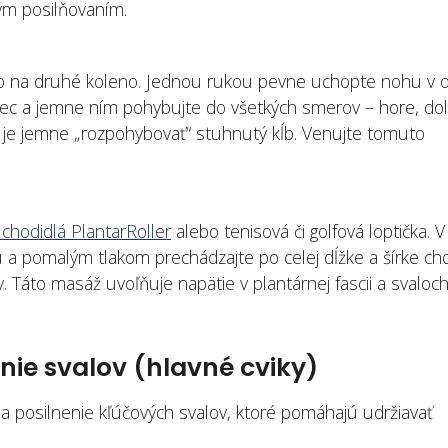
m posilňovaním.
dlo na druhé koleno. Jednou rukou pevne uchopte nohu v o
lec a jemne ním pohybujte do všetkých smerov – hore, dol
m je jemne „rozpohybovať“ stuhnutý kĺb. Venujte tomuto
chodidlá PlantarRoller
alebo tenisová či golfová loptička. 
u a pomalým tlakom prechádzajte po celej dĺžke a šírke cho
 Táto masáž uvoľňuje napätie v plantárnej fascii a svaloc
enie svalov (hlavné cviky)
 a posilnenie kľúčových svalov, ktoré pomáhajú udržiavať