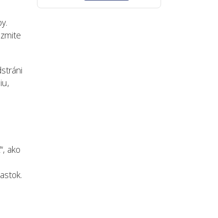
y.
ezmite
stráni
iu,
“, ako
astok.