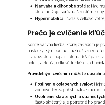
Nadváha a dlhodobé státie:
Nadmerná
ktoré udržujú správnu štruktúru nohy.
Hypermobilita:
Ľudia s celkovo voľnej
Prečo je cvičenie kľúč
Konzervatívna liečba, ktorej základom je pr
následky. Kým operácia rieši už vzniknutú d
a väzov, ktoré majú za úlohu držať palec v s
bolesť a zlepšiť celkovú funkčnosť chodidla
Pravidelným cvičením môžete dosiahnu
Posilnenie oslabených svalov:
Najmä 
zodpovedný za pohyb palca smerom od
Uvoľnenie skrátených a stiahnutých
často skrátený a je potrebné ho pravid