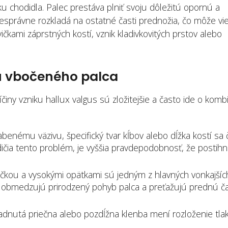
 chodidla. Palec prestáva plniť svoju dôležitú opornú a
nesprávne rozkladá na ostatné časti prednožia, čo môže vie
čkami záprstných kostí, vznik kladivkovitých prstov alebo
ku vbočeného palca
činy vzniku hallux valgus sú zložitejšie a často ide o komb
benému väzivu, špecifický tvar kĺbov alebo dĺžka kostí sa 
rodičia tento problém, je vyššia pravdepodobnosť, že postihn
čkou a vysokými opätkami sú jedným z hlavných vonkajšíc
e, obmedzujú prirodzený pohyb palca a preťažujú prednú č
dnutá priečna alebo pozdĺžna klenba mení rozloženie tla