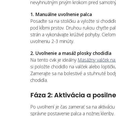
nevyhnutným prvým krokom pred samotný
1. Manuálne uvoľnenie palca
Posaďte sa na stoličku a vyložte si chodi
pod kĺbmi prstov. Druhou rukou chyťte pa
strán a vykonávajte krúživé pohyby. Cieľo
uvoľneniu 2-3 minúty.
2. Uvoľnenie a masáž plosky chodidla
Na tento cvik je ideálny
Masážny valček na 
si položte chodidlo na valček alebo loptičk
Zamerajte sa na bolestivé a stuhnuté body.
chodidla.
Fáza 2: Aktivácia a posiln
Po uvoľnení je čas zamerať sa na aktiváciu
správne postavenie palca a nožnej klenby.