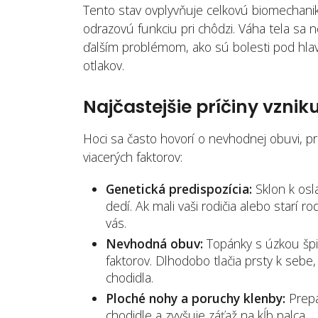
Tento stav ovplyvňuje celkovú biomechaniku
odrazovú funkciu pri chôdzi. Váha tela sa 
ďalším problémom, ako sú bolesti pod hlavi
otlakov.
Najčastejšie príčiny vzni
Hoci sa často hovorí o nevhodnej obuvi, prí
viacerých faktorov:
Genetická predispozícia:
Sklon k osla
dedí. Ak mali vaši rodičia alebo starí 
vás.
Nevhodná obuv:
Topánky s úzkou špi
faktorov. Dlhodobo tlačia prsty k seb
chodidla.
Ploché nohy a poruchy klenby:
Prepa
chodidle a zvyšuje záťaž na kĺb palca.