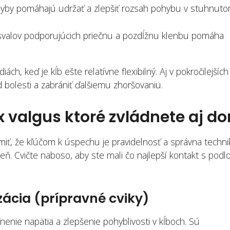
yby pomáhajú udržať a zlepšiť rozsah pohybu v stuhnut
svalov podporujúcich priečnu a pozdĺžnu klenbu pomáha
ách, keď je kĺb ešte relatívne flexibilný. Aj v pokročilejších
 bolesti a zabrániť ďalšiemu zhoršovaniu.
x valgus ktoré zvládnete aj d
miť, že kľúčom k úspechu je pravidelnosť a správna techni
ň. Cvičte naboso, aby ste mali čo najlepší kontakt s podl
zácia (prípravné cviky)
ľnenie napätia a zlepšenie pohyblivosti v kĺboch. Sú