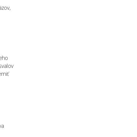
äzov,
jeho
svalov
rniť
va